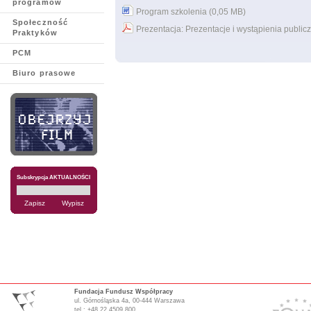
programów
Program szkolenia (0,05 MB)
Społeczność
Prezentacja: Prezentacje i wystąpienia public
Praktyków
PCM
Biuro prasowe
Subskrypcja AKTUALNOŚCI
Fundacja Fundusz Współpracy
ul. Górnośląska 4a, 00-444 Warszawa
tel.: +48 22 4509 800