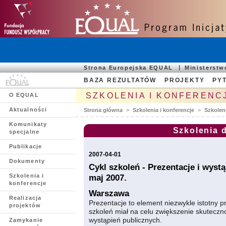
Strona Europejska EQUAL
Ministerst
BAZA REZULTATÓW
PROJEKTY
PYT
SZKOLENIA I KONFERENC
O EQUAL
Aktualności
Strona główna
>
Szkolenia i konferencje
>
Szkolen
Komunikaty
Szkolenia 
specjalne
Publikacje
2007-04-01
Dokumenty
Cykl szkoleń - Prezentacje i wyst
Szkolenia i
maj 2007.
konferencje
Warszawa
Realizacja
Prezentacje to element niezwykle istotny 
projektów
szkoleń miał na celu zwiększenie skuteczn
wystąpień publicznych.
Zamykanie