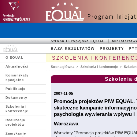
Strona Europejska EQUAL
Ministerst
BAZA REZULTATÓW
PROJEKTY
PYT
SZKOLENIA I KONFERENC
O EQUAL
Aktualności
Strona główna
>
Szkolenia i konferencje
>
Szkolen
Komunikaty
Szkolenia 
specjalne
Publikacje
2007-11-05
Dokumenty
Promocja projektów PIW EQUAL. Te
Szkolenia i
skuteczne kampanie informacyjno
konferencje
psychologia wywierania wpływu i 
Realizacja
Warszawa
projektów
Warsztaty "Promocja projektów PIW EQUAL. 
Zamykanie