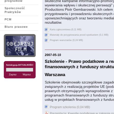
skuteczne kampanie informacyjno-promocyj
programów
wywierania wpływu i skutecznej perswazji"
Społeczność
Productions Piotr Gembarowski. Ich celem 
Praktyków
przygotowaniu i prowadzeniu skutecznych 
upowszechniających oraz tworzeniu medial
PCM
rezultatów.
Biuro prasowe
Karta zgłoszeniowa (0,11 MB)
Materiały do przygotowania przed spotkaniem (0,1 MB)
Program warsztatów (0,24 MB)
2007-05-10
Szkolenie - Prawo podatkowe a re
Subskrypcja AKTUALNOŚCI
finansowanych z funduszy struktu
Warszawa
Szkolenie obejmowało szczegółowe zagadni
związanych z realizacją projektów UE (pod
prawnych otrzymujących wynagrodzenie z t
programach finansowanych z funduszy stru
usług w projektach finansowanych z fundusz
Program szkolenia (0,04 MB)
Prezentacja: Kwestie podatkowe w zakresie ro