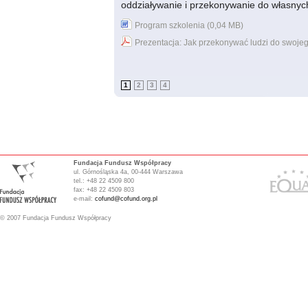
oddziaływanie i przekonywanie do własnych r
Program szkolenia (0,04 MB)
Prezentacja: Jak przekonywać ludzi do swojeg
1
2
3
4
Fundacja Fundusz Współpracy
ul. Górnośląska 4a, 00-444 Warszawa
tel.: +48 22 4509 800
fax: +48 22 4509 803
e-mail:
cofund@cofund.org.pl
© 2007 Fundacja Fundusz Współpracy