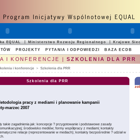
ska EQUAL
Ministerstwo Rozwoju Regionalnego
Krajowe Sie
ATÓW
PROJEKTY
PYTANIA I ODPOWIEDZI
BAZA ECDB
A I KONFERENCJE |
SZKOLENIA DLA PRR
kolenia i konferencje
>
Szkolenia dla PRR
Szkolenia dla PRR
zo
Metodologia pracy z mediami i planowanie kampanii
uty-marzec 2007
y takie zagadnienia jak: koncepcje ? przygotowanie i podstawowe zasady
 komunikacyjnej; środowisko mediów; formy współpracy z mediami; kontakty
ematyczne relacje (reprezentowanie w mediach); kontakty bezpośrednie ? udział w
ch.