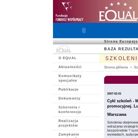
Strona Europej
BAZA REZULT
SZKOLENI
O EQUAL
Aktualności
Strona główna
>
Sz
Komunikaty
specjalne
Publikacje
2007-02-01
Dokumenty
Cykl szkoleń - 
promocyjnej. L
Szkolenia i
konferencje
Warszawa
Realizacja
Szkolenia obejmował
projektów
wdrażania strategii
bezpośrednie ? syst
Zamykanie
wywiadach, audycja