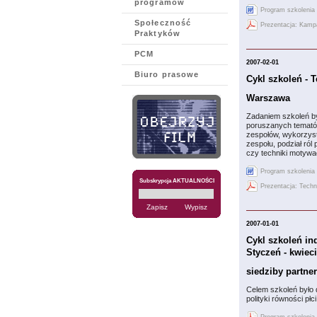
programów
Program szkolenia
Społeczność
Prezentacja: Kampa
Praktyków
PCM
2007-02-01
Biuro prasowe
Cykl szkoleń - 
Warszawa
Zadaniem szkoleń by
poruszanych tematów
zespołów, wykorzys
zespołu, podział ró
czy techniki motywa
Program szkolenia
Subskrypcja AKTUALNOŚCI
Prezentacja: Techn
2007-01-01
Cykl szkoleń in
Styczeń - kwiec
siedziby partne
Celem szkoleń było
polityki równości pł