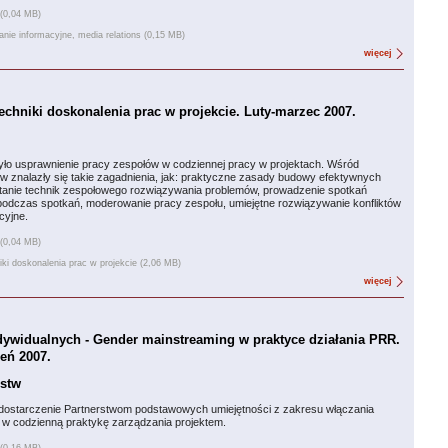
 (0,04 MB)
nie informacyjne, media relations (0,15 MB)
więcej
Techniki doskonalenia prac w projekcie. Luty-marzec 2007.
ło usprawnienie pracy zespołów w codziennej pracy w projektach. Wśród
 znalazły się takie zagadnienia, jak: praktyczne zasady budowy efektywnych
tanie technik zespołowego rozwiązywania problemów, prowadzenie spotkań
l podczas spotkań, moderowanie pracy zespołu, umiejętne rozwiązywanie konfliktów
cyjne.
 (0,04 MB)
iki doskonalenia prac w projekcie (2,06 MB)
więcej
dywidualnych - Gender mainstreaming w praktyce działania PRR.
ień 2007.
rstw
 dostarczenie Partnerstwom podstawowych umiejętności z zakresu włączania
ci w codzienną praktykę zarządzania projektem.