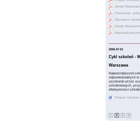
Program szkolenia
Gender Mainsteami
Prezentacja - polit
Mechanizm stereoty
Gender Mainstrimin
Wprowadzanie pers
2006-07-01
Cykl szkoleń - 
Warszawa
Najważniejszymi cel
odpowiedzialnych w 
uzyskanie przez ucz
szkoleniowych, prz
efektywności szkol
Program szkolenia
1
2
3
4