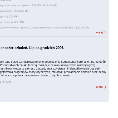
 (0,16 MB)
ng - wdrażanie w projektach PIW EQUAL (0,23 MB)
yka równości płci (0,31 MB)
pizacji (0,2 MB)
g - definicja (0,09 MB)
pektywy równości płci do działań realizowanych w ramach IW EQUAL (0,26 MB)
więcej
Menedżer szkoleń. Lipiec-grudzień 2006.
ami tego cyklu szkoleniowego było podniesienie kompetencji i profesjonalizmu osób
Partnerstwach za skuteczną realizację działań szkoleniowo-rozwojowych;
estników wiedzy z zakresu zarządzania szkoleniami (identyfikowania potrzeb
ygotowania programów merytorycznych, metodyki prowadzenia szkoleń oraz oceny
enia) oraz poprawa parametrów prowadzonych szkoleń.
 (0,17 MB)
więcej