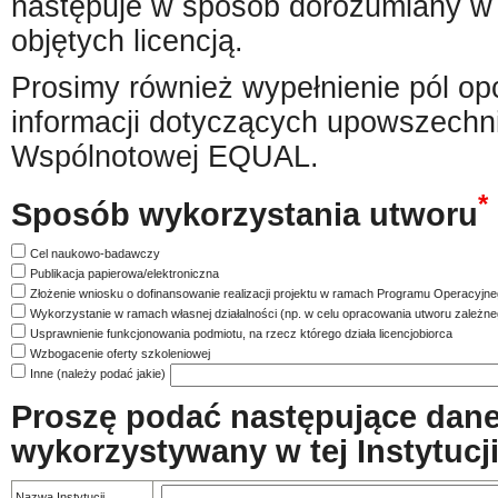
następuje w sposób dorozumiany w
objętych licencją.
Prosimy również wypełnienie pól opc
informacji dotyczących upowszechni
Wspólnotowej EQUAL.
*
Sposób wykorzystania utworu
Cel naukowo-badawczy
Publikacja papierowa/elektroniczna
Złożenie wniosku o dofinansowanie realizacji projektu w ramach Programu Operacyjneg
Wykorzystanie w ramach własnej działalności (np. w celu opracowania utworu zależne
Usprawnienie funkcjonowania podmiotu, na rzecz którego działa licencjobiorca
Wzbogacenie oferty szkoleniowej
Inne (należy podać jakie)
Proszę podać następujące dane I
wykorzystywany w tej Instytucji
Nazwa Instytucji