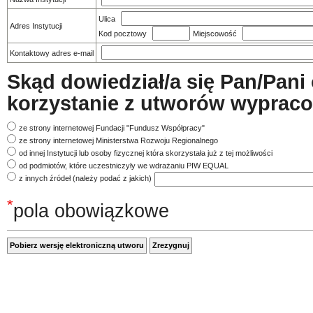
Ulica
Adres Instytucji
Kod pocztowy
Miejscowość
Kontaktowy adres e-mail
Skąd dowiedział/a się Pan/Pani 
korzystanie z utworów wypra
ze strony internetowej Fundacji "Fundusz Współpracy"
ze strony internetowej Ministerstwa Rozwoju Regionalnego
od innej Instytucji lub osoby fizycznej która skorzystała już z tej możliwości
od podmiotów, które uczestniczyły we wdrażaniu PIW EQUAL
z innych źródeł (należy podać z jakich)
*
pola obowiązkowe