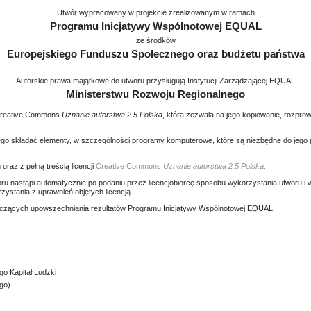
Utwór wypracowany w projekcie zrealizowanym w ramach
Programu Inicjatywy Wspólnotowej EQUAL
ze środków
Europejskiego Funduszu Społecznego oraz budżetu państwa
Autorskie prawa majątkowe do utworu przysługują Instytucji Zarządzającej EQUAL
Ministerstwu Rozwoju Regionalnego
i Creative Commons
Uznanie autorstwa 2.5 Polska
, która zezwala na jego kopiowanie, rozpr
ego składać elementy, w szczególności programy komputerowe, które są niezbędne do jego 
oraz z pełną treścią licencji
Creative Commons
Uznanie autorstwa 2.5 Polska
.
ru nastąpi automatycznie po podaniu przez licencjobiorcę sposobu wykorzystania utworu i w
ystania z uprawnień objętych licencją.
dotyczących upowszechniania rezultatów Programu Inicjatywy Wspólnotowej EQUAL.
o Kapitał Ludzki
go)