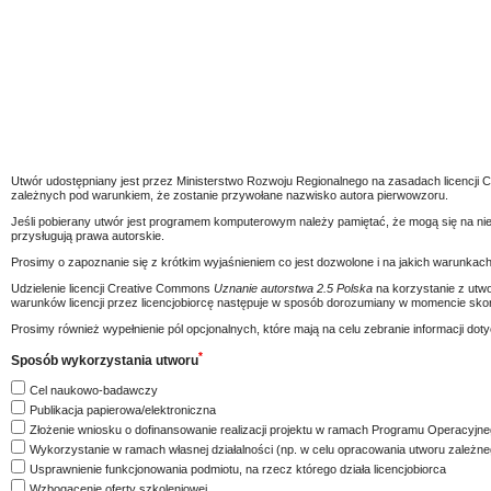
Utwór udostępniany jest przez Ministerstwo Rozwoju Regionalnego na zasadach licencj
zależnych pod warunkiem, że zostanie przywołane nazwisko autora pierwowzoru.
Jeśli pobierany utwór jest programem komputerowym należy pamiętać, że mogą się na ni
przysługują prawa autorskie.
Prosimy o zapoznanie się z krótkim wyjaśnieniem co jest dozwolone i na jakich warunkach 
Udzielenie licencji Creative Commons
Uznanie autorstwa 2.5 Polska
na korzystanie z utwo
warunków licencji przez licencjobiorcę następuje w sposób dorozumiany w momencie skorz
Prosimy również wypełnienie pól opcjonalnych, które mają na celu zebranie informacji 
*
Sposób wykorzystania utworu
Cel naukowo-badawczy
Publikacja papierowa/elektroniczna
Złożenie wniosku o dofinansowanie realizacji projektu w ramach Programu Operacyjneg
Wykorzystanie w ramach własnej działalności (np. w celu opracowania utworu zależne
Usprawnienie funkcjonowania podmiotu, na rzecz którego działa licencjobiorca
Wzbogacenie oferty szkoleniowej