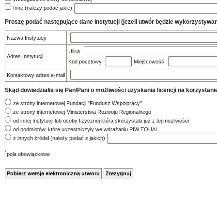
Inne (należy podać jakie)
Proszę podać następujące dane Instytucji (jeżeli utwór będzie wykorzystywany
Nazwa Instytucji
Ulica
Adres Instytucji
Kod pocztowy
Miejscowość
Kontaktowy adres e-mail
Skąd dowiedział/a się Pan/Pani o możliwości uzyskania licencji na korzys
ze strony internetowej Fundacji "Fundusz Współpracy"
ze strony internetowej Ministerstwa Rozwoju Regionalnego
od innej Instytucji lub osoby fizycznej która skorzystała już z tej możliwości
od podmiotów, które uczestniczyły we wdrażaniu PIW EQUAL
z innych źródeł (należy podać z jakich)
*
pola obowiązkowe