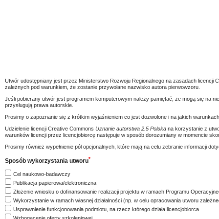
Utwór udostępniany jest przez Ministerstwo Rozwoju Regionalnego na zasadach licencj
zależnych pod warunkiem, że zostanie przywołane nazwisko autora pierwowzoru.
Jeśli pobierany utwór jest programem komputerowym należy pamiętać, że mogą się na ni
przysługują prawa autorskie.
Prosimy o zapoznanie się z krótkim wyjaśnieniem co jest dozwolone i na jakich warunkach 
Udzielenie licencji Creative Commons
Uznanie autorstwa 2.5 Polska
na korzystanie z utwo
warunków licencji przez licencjobiorcę następuje w sposób dorozumiany w momencie skorz
Prosimy również wypełnienie pól opcjonalnych, które mają na celu zebranie informacji 
*
Sposób wykorzystania utworu
Cel naukowo-badawczy
Publikacja papierowa/elektroniczna
Złożenie wniosku o dofinansowanie realizacji projektu w ramach Programu Operacyjneg
Wykorzystanie w ramach własnej działalności (np. w celu opracowania utworu zależne
Usprawnienie funkcjonowania podmiotu, na rzecz którego działa licencjobiorca
Wzbogacenie oferty szkoleniowej