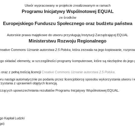
Utwór wypracowany w projekcie zrealizowanym w ramach
Programu Inicjatywy Wspólnotowej EQUAL
ze środków
Europejskiego Funduszu Społecznego oraz budżetu państwa
Autorskie prawa majątkowe do utworu przysługują Instytucji Zarządzającej EQUAL
Ministerstwu Rozwoju Regionalnego
i Creative Commons
Uznanie autorstwa 2.5 Polska
, która zezwala na jego kopiowanie, rozpr
ego składać elementy, w szczególności programy komputerowe, które są niezbędne do jego 
oraz z pełną treścią licencji
Creative Commons
Uznanie autorstwa 2.5 Polska
.
ru nastąpi automatycznie po podaniu przez licencjobiorcę sposobu wykorzystania utworu i w
ystania z uprawnień objętych licencją.
dotyczących upowszechniania rezultatów Programu Inicjatywy Wspólnotowej EQUAL.
o Kapitał Ludzki
go)