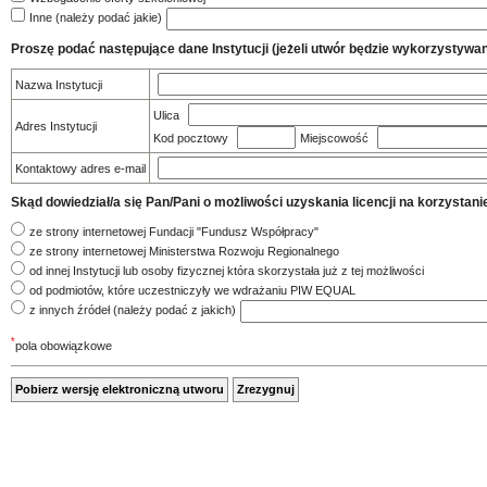
Inne (należy podać jakie)
Proszę podać następujące dane Instytucji (jeżeli utwór będzie wykorzystywany
Nazwa Instytucji
Ulica
Adres Instytucji
Kod pocztowy
Miejscowość
Kontaktowy adres e-mail
Skąd dowiedział/a się Pan/Pani o możliwości uzyskania licencji na korzys
ze strony internetowej Fundacji "Fundusz Współpracy"
ze strony internetowej Ministerstwa Rozwoju Regionalnego
od innej Instytucji lub osoby fizycznej która skorzystała już z tej możliwości
od podmiotów, które uczestniczyły we wdrażaniu PIW EQUAL
z innych źródeł (należy podać z jakich)
*
pola obowiązkowe