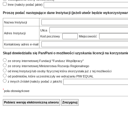
Inne (należy podać jakie)
Proszę podać następujące dane Instytucji (jeżeli utwór będzie wykorzystywany
Nazwa Instytucji
Ulica
Adres Instytucji
Kod pocztowy
Miejscowość
Kontaktowy adres e-mail
Skąd dowiedział/a się Pan/Pani o możliwości uzyskania licencji na korzys
ze strony internetowej Fundacji "Fundusz Współpracy"
ze strony internetowej Ministerstwa Rozwoju Regionalnego
od innej Instytucji lub osoby fizycznej która skorzystała już z tej możliwości
od podmiotów, które uczestniczyły we wdrażaniu PIW EQUAL
z innych źródeł (należy podać z jakich)
*
pola obowiązkowe