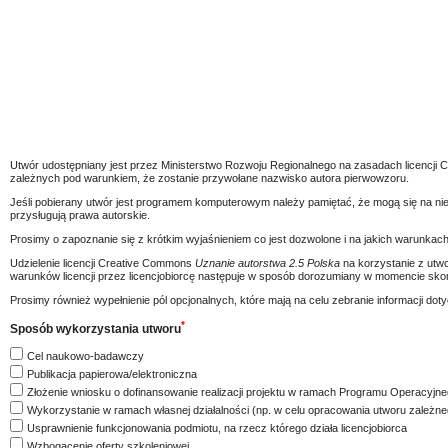
Utwór udostępniany jest przez Ministerstwo Rozwoju Regionalnego na zasadach licencj
zależnych pod warunkiem, że zostanie przywołane nazwisko autora pierwowzoru.
Jeśli pobierany utwór jest programem komputerowym należy pamiętać, że mogą się na ni
przysługują prawa autorskie.
Prosimy o zapoznanie się z krótkim wyjaśnieniem co jest dozwolone i na jakich warunkach 
Udzielenie licencji Creative Commons
Uznanie autorstwa 2.5 Polska
na korzystanie z utwo
warunków licencji przez licencjobiorcę następuje w sposób dorozumiany w momencie skorz
Prosimy również wypełnienie pól opcjonalnych, które mają na celu zebranie informacji 
*
Sposób wykorzystania utworu
Cel naukowo-badawczy
Publikacja papierowa/elektroniczna
Złożenie wniosku o dofinansowanie realizacji projektu w ramach Programu Operacyjneg
Wykorzystanie w ramach własnej działalności (np. w celu opracowania utworu zależne
Usprawnienie funkcjonowania podmiotu, na rzecz którego działa licencjobiorca
Wzbogacenie oferty szkoleniowej