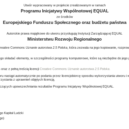
Utwór wypracowany w projekcie zrealizowanym w ramach
Programu Inicjatywy Wspólnotowej EQUAL
ze środków
Europejskiego Funduszu Społecznego oraz budżetu państwa
Autorskie prawa majątkowe do utworu przysługują Instytucji Zarządzającej EQUAL
Ministerstwu Rozwoju Regionalnego
i Creative Commons
Uznanie autorstwa 2.5 Polska
, która zezwala na jego kopiowanie, rozpr
ego składać elementy, w szczególności programy komputerowe, które są niezbędne do jego 
oraz z pełną treścią licencji
Creative Commons
Uznanie autorstwa 2.5 Polska
.
ru nastąpi automatycznie po podaniu przez licencjobiorcę sposobu wykorzystania utworu i w
ystania z uprawnień objętych licencją.
dotyczących upowszechniania rezultatów Programu Inicjatywy Wspólnotowej EQUAL.
o Kapitał Ludzki
go)