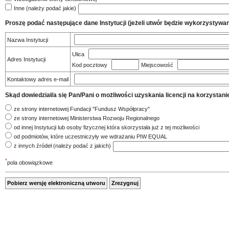
Inne (należy podać jakie)
Proszę podać następujące dane Instytucji (jeżeli utwór będzie wykorzystywany
Nazwa Instytucji
Ulica
Adres Instytucji
Kod pocztowy
Miejscowość
Kontaktowy adres e-mail
Skąd dowiedział/a się Pan/Pani o możliwości uzyskania licencji na korzys
ze strony internetowej Fundacji "Fundusz Współpracy"
ze strony internetowej Ministerstwa Rozwoju Regionalnego
od innej Instytucji lub osoby fizycznej która skorzystała już z tej możliwości
od podmiotów, które uczestniczyły we wdrażaniu PIW EQUAL
z innych źródeł (należy podać z jakich)
*
pola obowiązkowe