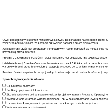
Utwór udostępniany jest przez Ministerstwo Rozwoju Regionalnego na zasadach licencj
zależnych pod warunkiem, że zostanie przywołane nazwisko autora pierwowzoru.
Jeśli pobierany utwór jest programem komputerowym należy pamiętać, że mogą się na ni
przysługują prawa autorskie.
Prosimy o zapoznanie się z krótkim wyjaśnieniem co jest dozwolone i na jakich warunkach 
Udzielenie licencji Creative Commons
Uznanie autorstwa 2.5 Polska
na korzystanie z utwo
warunków licencji przez licencjobiorcę następuje w sposób dorozumiany w momencie skorz
Prosimy również wypełnienie pól opcjonalnych, które mają na celu zebranie informacji 
*
Sposób wykorzystania utworu
Cel naukowo-badawczy
Publikacja papierowa/elektroniczna
Złożenie wniosku o dofinansowanie realizacji projektu w ramach Programu Operacyjneg
Wykorzystanie w ramach własnej działalności (np. w celu opracowania utworu zależne
Usprawnienie funkcjonowania podmiotu, na rzecz którego działa licencjobiorca
Wzbogacenie oferty szkoleniowej