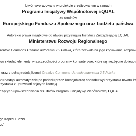
Utwór wypracowany w projekcie zrealizowanym w ramach
Programu Inicjatywy Wspólnotowej EQUAL
ze środków
Europejskiego Funduszu Społecznego oraz budżetu państwa
Autorskie prawa majątkowe do utworu przysługują Instytucji Zarządzającej EQUAL
Ministerstwu Rozwoju Regionalnego
i Creative Commons
Uznanie autorstwa 2.5 Polska
, która zezwala na jego kopiowanie, rozpr
ego składać elementy, w szczególności programy komputerowe, które są niezbędne do jego 
oraz z pełną treścią licencji
Creative Commons
Uznanie autorstwa 2.5 Polska
.
ru nastąpi automatycznie po podaniu przez licencjobiorcę sposobu wykorzystania utworu i w
ystania z uprawnień objętych licencją.
dotyczących upowszechniania rezultatów Programu Inicjatywy Wspólnotowej EQUAL.
o Kapitał Ludzki
go)