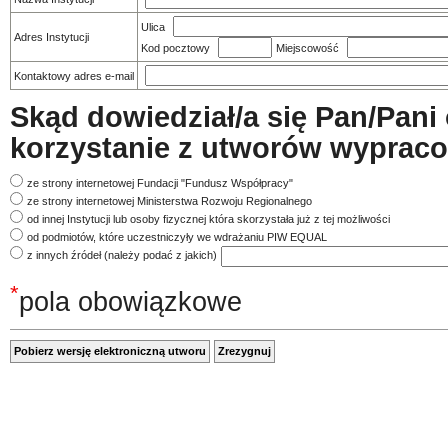
Ulica
Adres Instytucji
Kod pocztowy
Miejscowość
Kontaktowy adres e-mail
Skąd dowiedział/a się Pan/Pani 
korzystanie z utworów wypra
ze strony internetowej Fundacji "Fundusz Współpracy"
ze strony internetowej Ministerstwa Rozwoju Regionalnego
od innej Instytucji lub osoby fizycznej która skorzystała już z tej możliwości
od podmiotów, które uczestniczyły we wdrażaniu PIW EQUAL
z innych źródeł (należy podać z jakich)
*
pola obowiązkowe