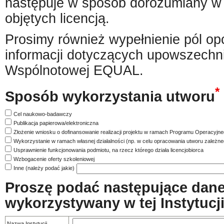
następuje w sposób dorozumiany w
objętych licencją.
Prosimy również wypełnienie pól opc
informacji dotyczących upowszechni
Wspólnotowej EQUAL.
*
Sposób wykorzystania utworu
Cel naukowo-badawczy
Publikacja papierowa/elektroniczna
Złożenie wniosku o dofinansowanie realizacji projektu w ramach Programu Operacyjneg
Wykorzystanie w ramach własnej działalności (np. w celu opracowania utworu zależne
Usprawnienie funkcjonowania podmiotu, na rzecz którego działa licencjobiorca
Wzbogacenie oferty szkoleniowej
Inne (należy podać jakie)
Proszę podać następujące dane I
wykorzystywany w tej Instytucji
Nazwa Instytucji