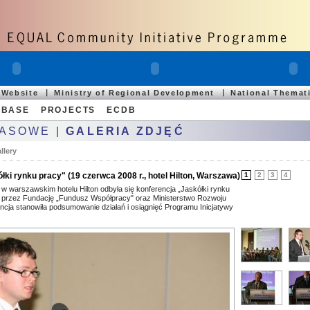
 Website
Ministry of Regional Development
National Themat
ABASE
PROJECTS
ECDB
RASOWE |
GALERIA ZDJĘĆ
llery
ki rynku pracy" (19 czerwca 2008 r., hotel Hilton, Warszawa)
1
2
3
4
w warszawskim hotelu Hilton odbyła się konferencja „Jaskółki rynku
 przez Fundację „Fundusz Współpracy" oraz Ministerstwo Rozwoju
ncja stanowiła podsumowanie działań i osiągnięć Programu Inicjatywy