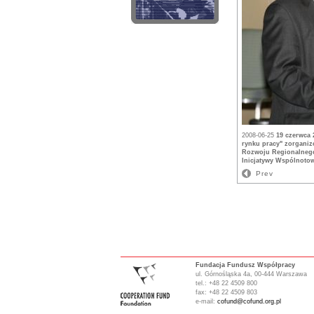
2008-06-25
19 czerwca 
rynku pracy" zorgani
Rozwoju Regionalnego
Inicjatywy Wspólnoto
Prev
Fundacja Fundusz Współpracy
ul. Górnośląska 4a, 00-444 Warszawa
tel.: +48 22 4509 800
fax: +48 22 4509 803
e-mail:
cofund@cofund.org.pl