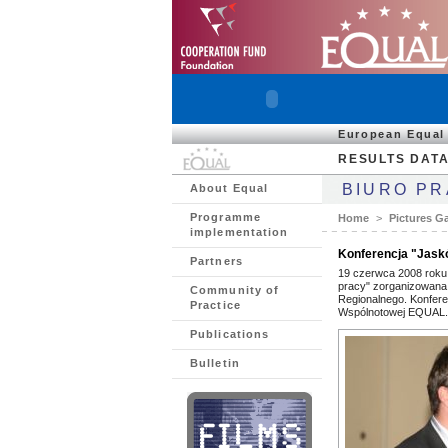
European Equal
RESULTS DAT
BIURO P
About Equal
Programme
Home
>
Pictures Ga
implementation
Konferencja "Jaskół
Partners
19 czerwca 2008 roku 
pracy" zorganizowana
Community of
Regionalnego. Konfere
Practice
Wspólnotowej EQUAL.
Publications
Bulletin