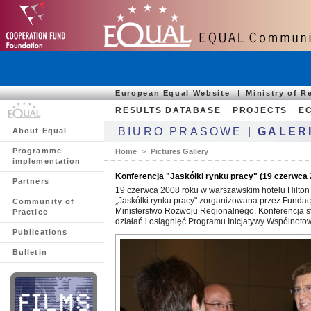
European Equal Website
Ministry of 
RESULTS DATABASE
PROJECTS
E
BIURO PRASOWE |
GALER
About Equal
Programme
Home
>
Pictures Gallery
implementation
Konferencja "Jaskółki rynku pracy" (19 czerwca 2
Partners
19 czerwca 2008 roku w warszawskim hotelu Hilton 
„Jaskółki rynku pracy" zorganizowana przez Funda
Community of
Ministerstwo Rozwoju Regionalnego. Konferencja 
Practice
działań i osiągnięć Programu Inicjatywy Wspólnot
Publications
Bulletin