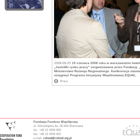
2008-06-25
19 czerwca 2008 roku w warszawskim hotelu 
„Jaskółki rynku pracy" zorganizowana przez Fundację 
Ministerstwo Rozwoju Regionalnego. Konferencja stano
osiągnięć Programu Inicjatywy Wspólnotowej EQUAL.
Prev
Fundacja Fundusz Współpracy
ul. Górnośląska 4a, 00-444 Warszawa
tel.: +48 22 4509 800
fax: +48 22 4509 803
e-mail:
cofund@cofund.org.pl