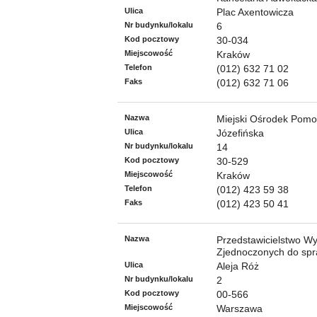
Ulica
Plac Axentowicza
Nr budynku/lokalu
6
Kod pocztowy
30-034
Miejscowość
Kraków
Telefon
(012) 632 71 02
Faks
(012) 632 71 06
Nazwa
Miejski Ośrodek Pomo
Ulica
Józefińska
Nr budynku/lokalu
14
Kod pocztowy
30-529
Miejscowość
Kraków
Telefon
(012) 423 59 38
Faks
(012) 423 50 41
Nazwa
Przedstawicielstwo W
Zjednoczonych do sp
Ulica
Aleja Róż
Nr budynku/lokalu
2
Kod pocztowy
00-566
Miejscowość
Warszawa