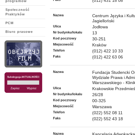
(012) 431 18 08
programów
Społeczność
Praktyków
Nazwa
Centrum Języka i Kultu
Jagielloński
PCM
Ulica
Jodłowa
Biuro prasowe
Nr budynku/lokalu
13
Kod pocztowy
30-251
Miejscowość
Kraków
Telefon
(012) 422 10 33
Faks
(012) 422 63 06
Nazwa
Fundacja Studencki O
Wydziale Prawa i Admin
Subskrypcja AKTUALNOŚCI
Warszawskiego - Klin
Ulica
Krakowskie Przedmieś
Nr budynku/lokalu
26/28
Kod pocztowy
00-325
Miejscowość
Warszawa
Telefon
(022) 552 08 11
Faks
(022) 552 43 18
Nazwa
Kancelaria Adwokacka 