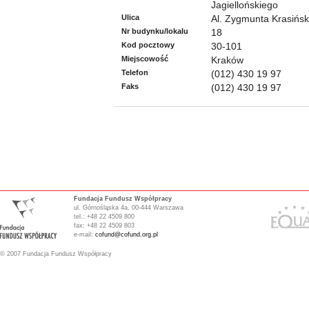
Jagiellońskiego
Ulica
Al. Zygmunta Krasińsk
Nr budynku/lokalu
18
Kod pocztowy
30-101
Miejscowość
Kraków
Telefon
(012) 430 19 97
Faks
(012) 430 19 97
Fundacja Fundusz Współpracy
ul. Górnośląska 4a, 00-444 Warszawa
tel.: +48 22 4509 800
fax: +48 22 4509 803
e-mail:
cofund@cofund.org.pl
© 2007 Fundacja Fundusz Współpracy