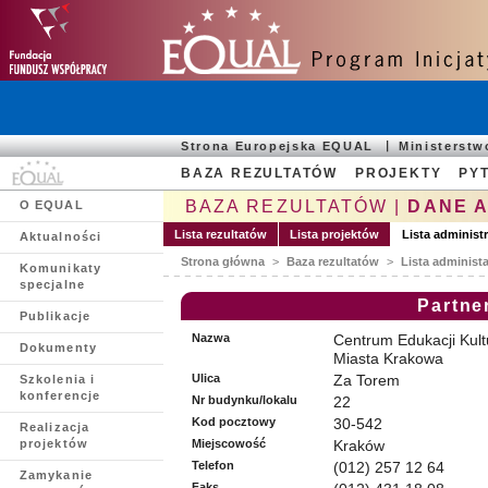
Strona Europejska EQUAL
Ministerst
BAZA REZULTATÓW
PROJEKTY
PYT
BAZA REZULTATÓW |
DANE 
O EQUAL
Lista rezultatów
Lista projektów
Lista administ
Aktualności
Strona główna
>
Baza rezultatów
>
Lista administ
Komunikaty
specjalne
Partne
Publikacje
Nazwa
Centrum Edukacji Kult
Dokumenty
Miasta Krakowa
Ulica
Za Torem
Szkolenia i
konferencje
Nr budynku/lokalu
22
Kod pocztowy
30-542
Realizacja
projektów
Miejscowość
Kraków
Telefon
(012) 257 12 64
Zamykanie
Faks