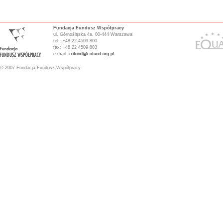
Fundacja Fundusz Współpracy
ul. Górnośląska 4a, 00-444 Warszawa
tel.: +48 22 4509 800
fax: +48 22 4509 803
e-mail:
cofund@cofund.org.pl
© 2007 Fundacja Fundusz Współpracy