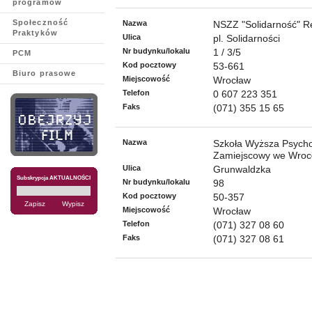
programów
Społeczność
Nazwa
NSZZ "Solidarność" R
Praktyków
Ulica
pl. Solidarności
Nr budynku/lokalu
1 / 3/5
PCM
Kod pocztowy
53-661
Biuro prasowe
Miejscowość
Wrocław
Telefon
0 607 223 351
Faks
(071) 355 15 65
Nazwa
Szkoła Wyższa Psychol
Zamiejscowy we Wroc
Ulica
Grunwaldzka
Subskrypcja AKTUALNOŚCI
Nr budynku/lokalu
98
Kod pocztowy
50-357
Miejscowość
Wrocław
Telefon
(071) 327 08 60
Faks
(071) 327 08 61