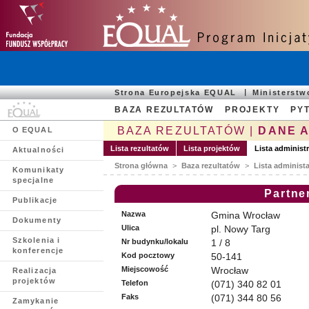
Strona Europejska EQUAL
Ministerst
BAZA REZULTATÓW
PROJEKTY
PYT
BAZA REZULTATÓW |
DANE 
O EQUAL
Lista rezultatów
Lista projektów
Lista administ
Aktualności
Strona główna
>
Baza rezultatów
>
Lista administ
Komunikaty
specjalne
Partne
Publikacje
Nazwa
Gmina Wrocław
Dokumenty
Ulica
pl. Nowy Targ
Szkolenia i
Nr budynku/lokalu
1 / 8
konferencje
Kod pocztowy
50-141
Miejscowość
Wrocław
Realizacja
projektów
Telefon
(071) 340 82 01
Faks
(071) 344 80 56
Zamykanie