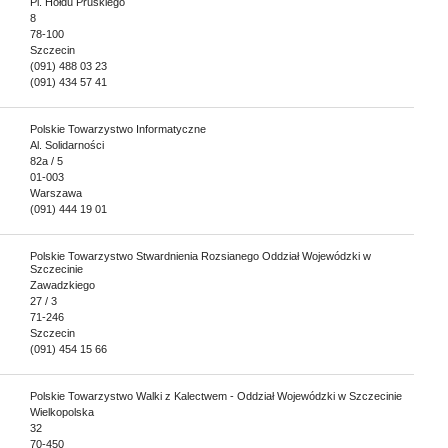
Pl. Hołdu Pruskiego
8
78-100
Szczecin
(091) 488 03 23
(091) 434 57 41
Polskie Towarzystwo Informatyczne
Al. Solidarności
82a / 5
01-003
Warszawa
(091) 444 19 01
Polskie Towarzystwo Stwardnienia Rozsianego Oddział Wojewódzki w
Szczecinie
Zawadzkiego
27 / 3
71-246
Szczecin
(091) 454 15 66
Polskie Towarzystwo Walki z Kalectwem - Oddział Wojewódzki w Szczecinie
Wielkopolska
32
70-450