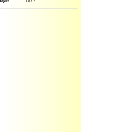
rojekt
F0007