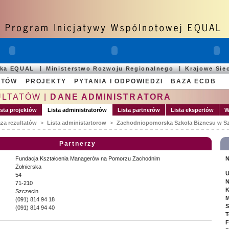
ska EQUAL
Ministerstwo Rozwoju Regionalnego
Krajowe Sie
ATÓW
PROJEKTY
PYTANIA I ODPOWIEDZI
BAZA ECDB
ULTATÓW |
DANE ADMINISTRATORA
ista projektów
Lista administratorów
Lista partnerów
Lista ekspertów
W
za rezultatów
>
Lista administartorow
>
Zachodniopomorska Szkoła Biznesu w Sz
Partnerzy
Fundacja Kształcenia Managerów na Pomorzu Zachodnim
N
Żołnierska
U
54
N
71-210
K
Szczecin
M
(091) 814 94 18
S
(091) 814 94 40
T
F