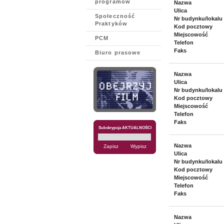
programów
Nazwa
Ulica
Społeczność
Nr budynku/lokalu
Praktyków
Kod pocztowy
Miejscowość
PCM
Telefon
Faks
Biuro prasowe
Nazwa
Ulica
Nr budynku/lokalu
Kod pocztowy
Miejscowość
Telefon
Faks
Subskrypcja AKTUALNOŚCI
Nazwa
Ulica
Nr budynku/lokalu
Kod pocztowy
Miejscowość
Telefon
Faks
Nazwa