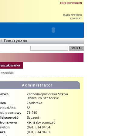
ENGLISH VERSION
MAPA SERWISU
KONTAKT
ci Tematyczne
yszukiwarka
czecinie
Administrator
azwa
Zachodniopomorska Szkoła
Biznesu w Szczecinie
lica
Żołnierska
r bud./lok.
53
od pocztowy
71-210
iejscowość
Szczecin
trona www
kliknij aby otworzyć
elefon
(091) 814 94 34
aks
(091) 814 94 61