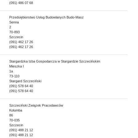
(091) 486 07 68
Przedsiębiorstwo Usług Budowlanych Budo-Masz
Senna
2
70-893
Szczecin
(091) 462 17 26
(091) 462 17 26
Stargardzka Izba Gospodarcza w Stargardzie Szczecińskim
Mieszka I
1a
73-110
Stargard Szczeciński
(091) 578 64 40
(091) 578 64 40
Szczeciński Związek Pracodawców
Kolumba
86
70-035
Szczecin
(091) 488 21 12
(091) 488 21 12