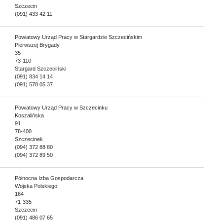
Szczecin
(091) 433 42 11
Powiatowy Urząd Pracy w Stargardzie Szczecińskim
Pierwszej Brygady
35
73-110
Stargard Szczeciński
(091) 834 14 14
(091) 578 05 37
Powiatowy Urząd Pracy w Szczecinku
Koszalińska
91
78-400
Szczecinek
(094) 372 88 80
(094) 372 89 50
Północna Izba Gospodarcza
Wojska Polskiego
164
71-335
Szczecin
(091) 486 07 65