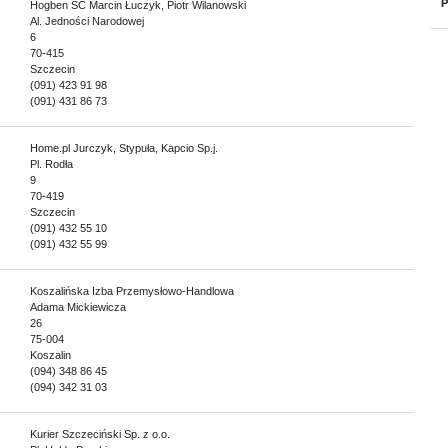
P
Hogben SC Marcin Łuczyk, Piotr Wilanowski
Al. Jedności Narodowej
6
70-415
Szczecin
(091) 423 91 98
(091) 431 86 73
Home.pl Jurczyk, Stypuła, Kapcio Sp.j.
Pl. Rodła
9
70-419
Szczecin
(091) 432 55 10
(091) 432 55 99
Koszalińska Izba Przemysłowo-Handlowa
Adama Mickiewicza
26
75-004
Koszalin
(094) 348 86 45
(094) 342 31 03
Kurier Szczeciński Sp. z o.o.