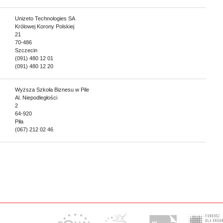
Unizeto Technologies SA
Królowej Korony Polskiej
21
70-486
Szczecin
(091) 480 12 01
(091) 480 12 20
Wyższa Szkoła Biznesu w Pile
Al. Niepodległości
2
64-920
Piła
(067) 212 02 46