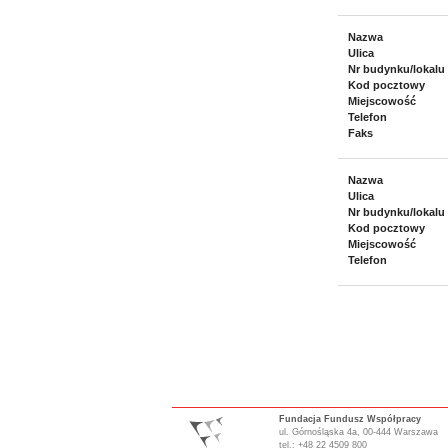
Nazwa
Ulica
Nr budynku/lokalu
Kod pocztowy
Miejscowość
Telefon
Faks
Nazwa
Ulica
Nr budynku/lokalu
Kod pocztowy
Miejscowość
Telefon
Fundacja Fundusz Współpracy
ul. Górnośląska 4a, 00-444 Warszawa
tel.: +48 22 4509 800