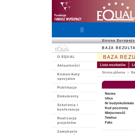
Strona Europej
BAZA REZULT
BAZA REZ
O EQUAL
Lista rezultatów
L
Aktualności
Strona główna
>
Ba
Komunikaty
specjalne
Publikacje
Nazwa
Dokumenty
Ulica
Nr budynku/lokalu
Szkolenia i
Kod pocztowy
konferencje
Miejscowość
Telefon
Realizacja
Faks
projektów
Zamykanie