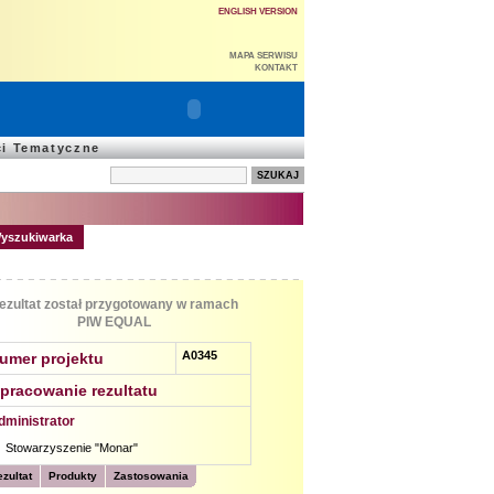
ENGLISH VERSION
MAPA SERWISU
KONTAKT
ci Tematyczne
yszukiwarka
ezultat został przygotowany w ramach
PIW EQUAL
A0345
umer projektu
pracowanie rezultatu
dministrator
Stowarzyszenie "Monar"
zultat
Produkty
Zastosowania