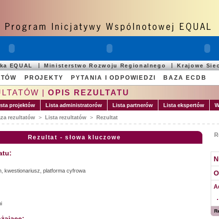
ska EQUAL
Ministerstwo Rozwoju Regionalnego
Krajowe Sie
ATÓW
PROJEKTY
PYTANIA I ODPOWIEDZI
BAZA ECDB
ULTATÓW |
OPIS REZULTATU
ista projektów
Lista administratorów
Lista partnerów
Lista ekspertów
W
za rezultatów
>
Lista rezultatów
>
Rezultat
R
Rezultat - słowa kluczowe
atu:
N
, kwestionariusz, platforma cyfrowa
O
A
i
Re
żające: