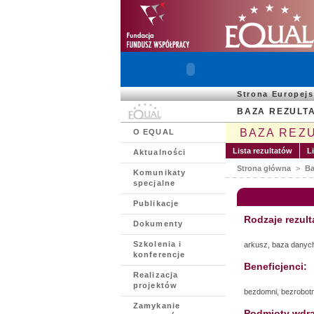
Strona Europej
BAZA REZULT
BAZA REZ
O EQUAL
Lista rezultatów
L
Aktualności
Strona główna
>
Ba
Komunikaty
specjalne
Publikacje
Rodzaje rezult
Dokumenty
Szkolenia i
arkusz, baza danych
konferencje
Beneficjenci:
Realizacja
projektów
bezdomni, bezrobotn
Zamykanie
Podmioty wdra