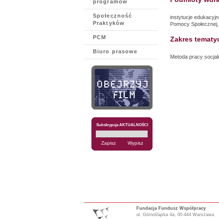
programów
Społeczność
instytucje edukacyjn
Praktyków
Pomocy Społecznej,
PCM
Zakres tematy
Biuro prasowe
Metoda pracy socja
Subskrypcja AKTUALNOŚCI
Fundacja Fundusz Współpracy
ul. Górnośląska 4a, 00-444 Warszawa