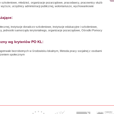
cje szkoleniowe, młodzież, organizacje pozarządowe, pracodawcy, pracownicy służb
 wyższe, urzędnicy administracji publicznej, wolontariusze, wychowankowie
żające:
ołecznej, instytucje doradczo-szkoleniowe, instytucje edukacyjne i szkoleniowe,
acy, jednostki samorządu terytorialnego, organizacje pozarządowe, Ośrodki Pomocy
czny wg kryteriów PO KL:
ugotrwale bezrobotnych w środowisku lokalnym, Metoda pracy socjalnej z osobami
czeniem społecznym