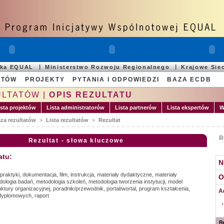
ska EQUAL
Ministerstwo Rozwoju Regionalnego
Krajowe Sie
ATÓW
PROJEKTY
PYTANIA I ODPOWIEDZI
BAZA ECDB
ULTATÓW |
OPIS REZULTATU
ista projektów
Lista administratorów
Lista partnerów
Lista ekspertów
W
za rezultatów
>
Lista rezultatów
>
Rezultat
R
Rezultat - słowa kluczowe
atu:
N
raktyki, dokumentacja, film, instrukcja, materiały dydaktyczne, materiały
O
ologia badań, metodologia szkoleń, metodologia tworzenia instytucji, model
uktury organizacyjnej, poradnik/przewodnik, portal/wortal, program kształcenia,
A
dyplomowych, raport
Re