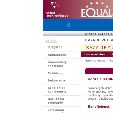
Strona Europej
BAZA REZULT
BAZA REZ
O EQUAL
Lista rezultatów
L
Aktualności
Strona główna
>
Ba
Komunikaty
specjalne
Publikacje
Rodzaje rezult
Dokumenty
Szkolenia i
baza danych, dobre p
konferencje
konferencyjne, metod
mentoringu, opis str
program studiów po
Realizacja
projektów
Beneficjenci:
Zamykanie