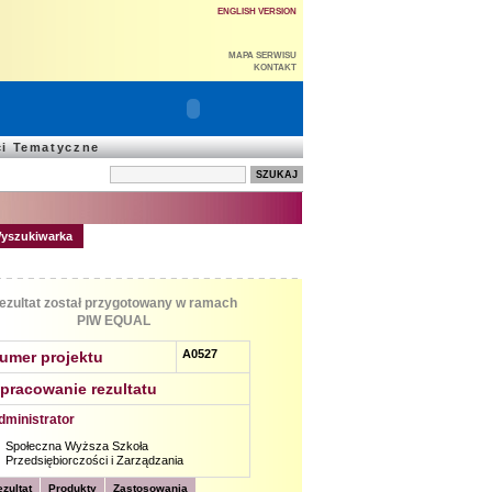
ENGLISH VERSION
MAPA SERWISU
KONTAKT
ci Tematyczne
yszukiwarka
ezultat został przygotowany w ramach
PIW EQUAL
A0527
umer projektu
pracowanie rezultatu
dministrator
Społeczna Wyższa Szkoła
Przedsiębiorczości i Zarządzania
zultat
Produkty
Zastosowania