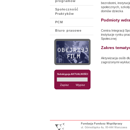
programów
bezrobotni, instytu
społecznych, szkoły
Społeczność
domów dziecka
Praktyków
Podmioty wdra
PCM
Biuro prasowe
Centra Integracji Sp
instytucje rynku pr
Społecznej
Zakres tematy
Aktywizacja osób dł
zagrożonymi wyklu
Subskrypcja AKTUALNOŚCI
Fundacja Fundusz Współpracy
ul. Górnośląska 4a, 00-444 Warszawa