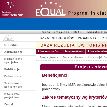
Strona Europejska EQUAL
Ministerst
BAZA REZULTATÓW
PROJEKTY
PYT
BAZA REZULTATÓW |
OPIS P
O EQUAL
Lista rezultatów
Lista projektów
Lista administ
Aktualności
Strona główna
>
Baza rezultatów
>
Lista projektó
Komunikaty
specjalne
Projekt - słow
Publikacje
Beneficjenci:
Dokumenty
Szkolenia i
bezrobotni, firmy MŚP, opiekunowie dzieci 
konferencje
pracodawcy
Realizacja
Zakres tematyczny wg kryterió
projektów
Zamykanie
Metody promowania i wdrażania elastyczny