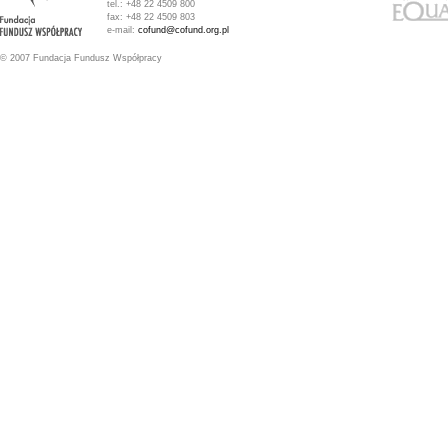
tel.: +48 22 4509 800
fax: +48 22 4509 803
e-mail:
cofund@cofund.org.pl
© 2007 Fundacja Fundusz Współpracy