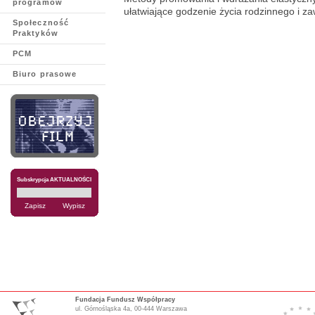
programów
ułatwiające godzenie życia rodzinnego i 
Społeczność
Praktyków
PCM
Biuro prasowe
Subskrypcja AKTUALNOŚCI
Fundacja Fundusz Współpracy
ul. Górnośląska 4a, 00-444 Warszawa