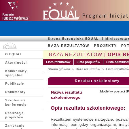
Strona Europejska EQUAL
Ministerst
BAZA REZULTATÓW
PROJEKTY
PYT
BAZA REZULTATÓW |
OPIS 
O EQUAL
Lista rezultatów
Lista projektów
Lista administ
Aktualności
Strona główna
>
Baza rezultatów
>
Lista rezultató
Komunikaty
specjalne
Rezultat szkoleniowy
Publikacje
Model w postaci [
Nazwa rezultatu
Dokumenty
szkoleniowego
Szkolenia i
konferencje
Opis rezultatu szkoleniowego:
Realizacja
projektów
Rezultatem systemowe narzędzie, pozwal
informacji pomiędzy organizacjami, inst
Zamykanie