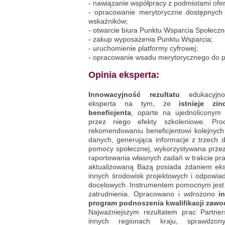
- nawiązanie współpracy z podmiotami ofer
- opracowanie merytoryczne dostępnych
wskaźników;
- otwarcie biura Punktu Wsparcia Społecz
- zakup wyposażenia Punktu Wsparcia;
- uruchomienie platformy cyfrowej;
- opracowanie wsadu merytorycznego do p
Opinia eksperta:
Innowacyjność rezultatu
edukacyjno
eksperta na tym, że
istnieje zi
beneficjenta
, oparte na ujednoliconym 
przez niego efekty szkoleniowe. Pr
rekomendowaniu beneficjentowi kolejnyc
danych, generująca informacje z trzech dz
pomocy społecznej, wykorzystywana przez w
raportowania własnych zadań w trakcie pra
aktualizowaną Bazą posiada zdaniem eksp
innych środowisk projektowych i odpowi
docelowych. Instrumentem pomocnym jest 
zatrudnienia. Opracowano i wdrożono
i
program podnoszenia kwalifikacji zaw
Najważniejszym rezultatem prac Partne
innych regionach kraju, sprawdzo