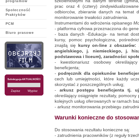
szkoleniowymi na danym terenie (gmina,
programów
prac oraz 4 (cztery) zindywidualizowan
Społeczność
odbiorców, zbieranie danych na temat 
Praktyków
monitorowanie trwałości zatrudnienia.
Instrumentami do wdrożenia opisanego
Mo
PCM
- platforma cyfrowa przeznaczona do gener
Biuro prasowe
- baza danych -Edukacja- na temat dostę
kursy, pomoc psychologiczna, pośrednic
znajdą się
kursy on-line z obszarów: 
angielskiego, j. niemieckiego, j. hi
podstawowa i liceum), zaradności społ
- kwestionariusz osobowy określający
beneficjenta;
-
podręcznik dla opiekunów beneficje
cech lub umiejętności, które każdy uc
Subskrypcja AKTUALNOŚCI
skorzystać z poszczególnych usług;
-
arkusz postępu beneficjenta tj. u
określający osiągnięte rezultaty, pomocny
kolejnych usług oferowanych w ramach ba
- arkusz monitorowania przebiegu zatrudni
Warunki konieczne do stosowani
Do stosowania rezultatu konieczne są:
- zatrudnienia pracowników (z reguły trzec