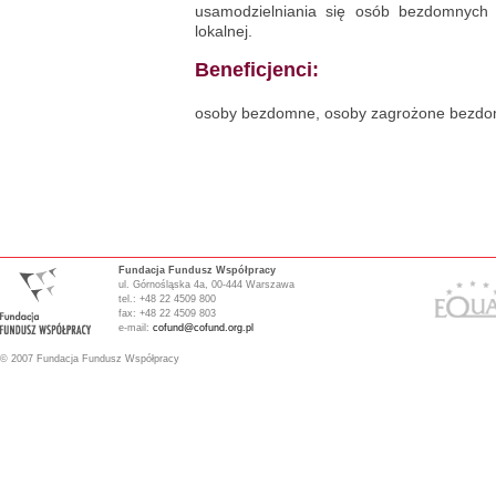
usamodzielniania się osób bezdomnych i
lokalnej.
Beneficjenci:
osoby bezdomne, osoby zagrożone bezdo
Fundacja Fundusz Współpracy
ul. Górnośląska 4a, 00-444 Warszawa
tel.: +48 22 4509 800
fax: +48 22 4509 803
e-mail:
cofund@cofund.org.pl
© 2007 Fundacja Fundusz Współpracy