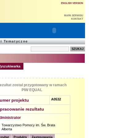
ENGLISH VERSION
MAPA SERWISU
KONTAKT
ci Tematyczne
yszukiwarka
ezultat został przygotowany w ramach
PIW EQUAL
A0532
umer projektu
pracowanie rezultatu
dministrator
Towarzystwo Pomocy im. Św. Brata
Alberta
zultat
Produkty
Zastosowania