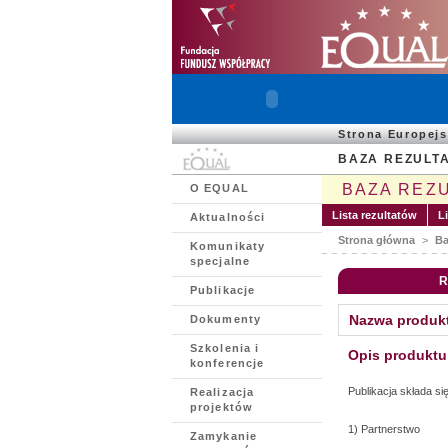
Strona Europej
BAZA REZULT
BAZA REZ
O EQUAL
Lista rezultatów
L
Aktualności
Strona główna
>
Ba
Komunikaty
specjalne
R
Publikacje
Nazwa produk
Dokumenty
Szkolenia i
Opis produktu
konferencje
Publikacja składa si
Realizacja
projektów
1) Partnerstwo
Zamykanie