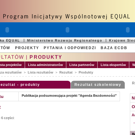
ska EQUAL
Ministerstwo Rozwoju Regionalnego
Krajowe Sie
ATÓW
PROJEKTY
PYTANIA I ODPOWIEDZI
BAZA ECDB
ULTATÓW |
PRODUKTY
ista projektów
Lista administratorów
Lista partnerów
Lista ekspertów
W
za rezultatów
>
Lista rezultatów
>
Rezultat
>
Produkty
R
ezultat - produkty
Rezultat szkoleniowy
Publikacja podsumowująca projekt "Agenda Bezdomności"
tu
N
O
:
A
ę 6 części:
Re