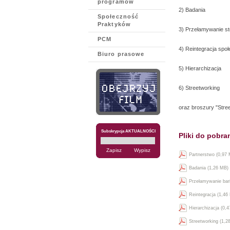
programów
2) Badania
Społeczność
Praktyków
3) Przełamywanie st
PCM
4) Reintegracja spo
Biuro prasowe
5) Hierarchizacja
6) Streetworking
oraz broszury "Stree
Subskrypcja AKTUALNOŚCI
Pliki do pobra
Partnerstwo (0,97
Badania (1,26 MB)
Przełamywanie bari
Reintegracja (1,46
Hierarchizacja (0,
Streetworking (1,2