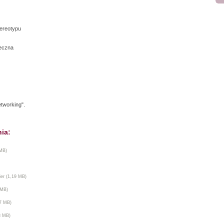
ereotypu
łeczna
tworking".
nia:
 MB)
er (1,19 MB)
 MB)
47 MB)
8 MB)