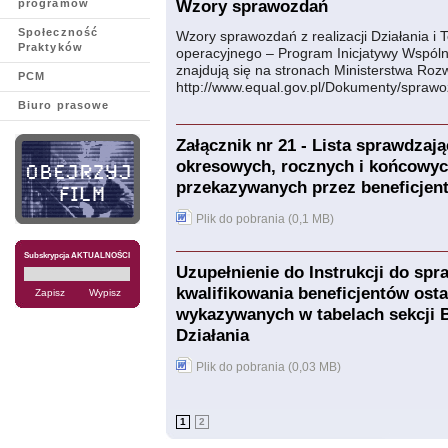
programów
Wzory sprawozdań
Społeczność
Wzory sprawozdań z realizacji Działania 
Praktyków
operacyjnego – Program Inicjatywy Wspól
znajdują się na stronach Ministerstwa Roz
PCM
http://www.equal.gov.pl/Dokumenty/spraw
Biuro prasowe
Załącznik nr 21 - Lista sprawdza
okresowych, rocznych i końcowych 
przekazywanych przez beneficjen
Plik do pobrania (0,1 MB)
Subskrypcja AKTUALNOŚCI
Uzupełnienie do Instrukcji do sp
kwalifikowania beneficjentów ost
wykazywanych w tabelach sekcji B
Działania
Plik do pobrania (0,03 MB)
1
2