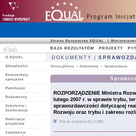
Strona Europejska EQUAL
Ministerst
BAZA REZULTATÓW
PROJEKTY
PYT
DOKUMENTY |
SPRAWOZD
O EQUAL
Aktualności
Strona główna
>
Dokumenty
>
Sprawozdania
Komunikaty
Sprawoz
specjalne
Publikacje
ROZPORZĄDZENIE Ministra Rozwoj
Dokumenty
lutego 2007 r. w sprawie trybu, t
sprawozdawczości dotyczącej rea
Szkolenia i
konferencje
Rozwoju oraz trybu i zakresu rozl
Realizacja
Plik do pobrania (0,17 MB)
projektów
Zamykanie