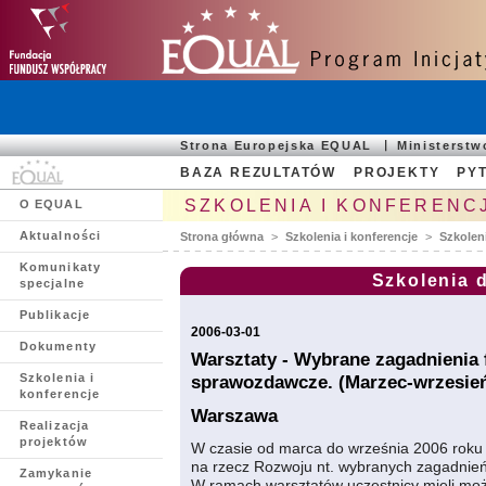
Strona Europejska EQUAL
Ministerst
BAZA REZULTATÓW
PROJEKTY
PYT
SZKOLENIA I KONFERENC
O EQUAL
Aktualności
Strona główna
>
Szkolenia i konferencje
>
Szkolen
Komunikaty
Szkolenia 
specjalne
Publikacje
2006-03-01
Dokumenty
Warsztaty - Wybrane zagadnienia
Szkolenia i
sprawozdawcze. (Marzec-wrzesień
konferencje
Warszawa
Realizacja
projektów
W czasie od marca do września 2006 roku o
na rzecz Rozwoju nt. wybranych zagadnień
Zamykanie
W ramach warsztatów uczestnicy mieli moż