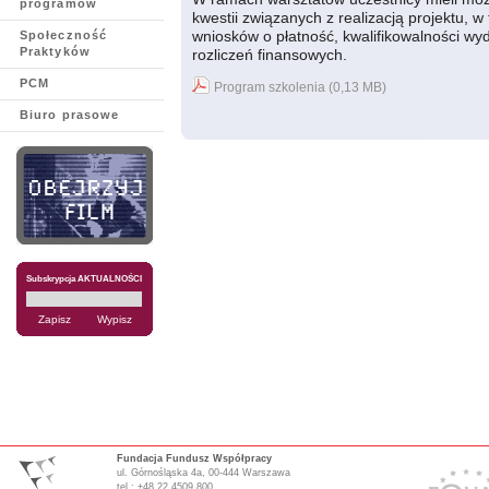
programów
kwestii związanych z realizacją projektu, 
wniosków o płatność, kwalifikowalności w
Społeczność
Praktyków
rozliczeń finansowych.
PCM
Program szkolenia (0,13 MB)
Biuro prasowe
Subskrypcja AKTUALNOŚCI
Fundacja Fundusz Współpracy
ul. Górnośląska 4a, 00-444 Warszawa
tel.: +48 22 4509 800